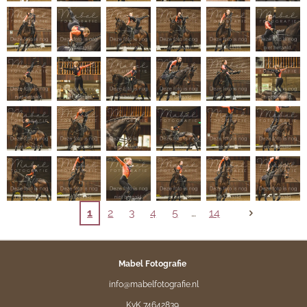
1
2
3
4
5
14
Mabel Fotografie
info@mabelfotografie.nl
KvK 74642839