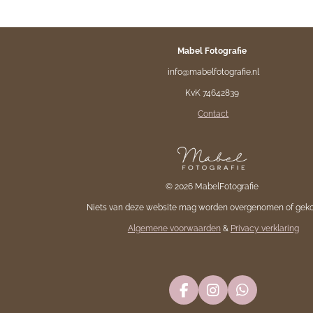
Mabel Fotografie
info@mabelfotografie.nl
KvK 74642839
Contact
© 2026 MabelFotografie
Niets van deze website mag worden overgenomen of geko
Algemene voorwaarden
&
Privacy verklaring
F
I
W
A
N
H